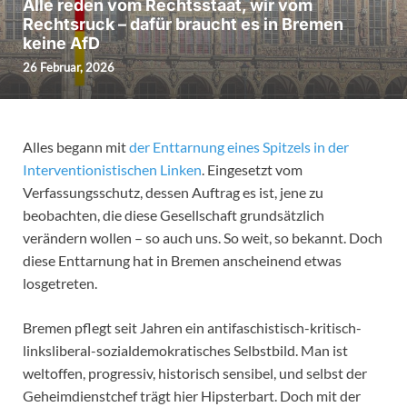
Alle reden vom Rechtsstaat, wir vom
Rechtsruck – dafür braucht es in Bremen
keine AfD
26 Februar, 2026
Alles begann mit
der Enttarnung eines Spitzels in der
Interventionistischen Linken
. Eingesetzt vom
Verfassungsschutz, dessen Auftrag es ist, jene zu
beobachten, die diese Gesellschaft grundsätzlich
verändern wollen – so auch uns. So weit, so bekannt. Doch
diese Enttarnung hat in Bremen anscheinend etwas
losgetreten.
Bremen pflegt seit Jahren ein antifaschistisch-kritisch-
linksliberal-sozialdemokratisches Selbstbild. Man ist
weltoffen, progressiv, historisch sensibel, und selbst der
Geheimdienstchef trägt hier Hipsterbart. Doch mit der